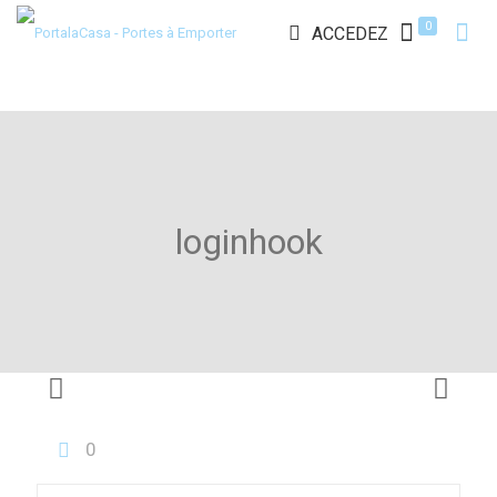
0
ACCEDEZ
loginhook
0