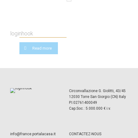
loginhook
Read more
Circonvallazione G. Giolitti, 43/45
12030 Torre San Giorgio (CN) Italy
P.I.02761400049
Cap.Soc.: 5.000.000 € i.v.
info@france.portalacasa.it
CONTACTEZ-NOUS